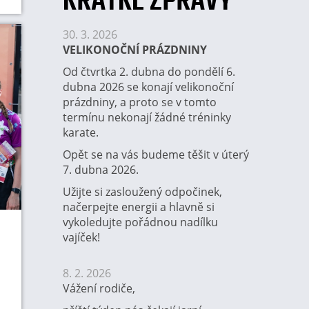
KRÁTKÉ ZPRÁVY
30. 3. 2026
VELIKONOČNÍ PRÁZDNINY
Od čtvrtka 2. dubna do pondělí 6.
dubna 2026 se konají velikonoční
prázdniny, a proto se v tomto
termínu nekonají žádné tréninky
karate.
Opět se na vás budeme těšit v úterý
7. dubna 2026.
Užijte si zasloužený odpočinek,
načerpejte energii a hlavně si
vykoledujte pořádnou nadílku
vajíček!
8. 2. 2026
Vážení rodiče,