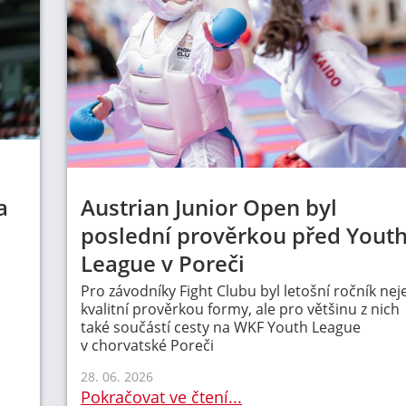
a
Austrian Junior Open byl
poslední prověrkou před Yout
League v Poreči
Pro závodníky Fight Clubu byl letošní ročník nej
kvalitní prověrkou formy, ale pro většinu z nich
také součástí cesty na WKF Youth League
v chorvatské Poreči
28. 06. 2026
Pokračovat ve čtení...