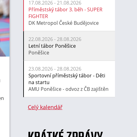
17.08.2026 - 21.08.2026
Příměstský tábor 3. běh - SUPER
FIGHTER
DK Metropol České Budějovice
22.08.2026 - 28.08.2026
Letní tábor Poněšice
Poněšice
23.08.2026 - 28.08.2026
Sportovní příměstský tábor - Děti
h
na startu
AMU Poněšice - odvoz z ČB zajištěn
en
Celý kalendář