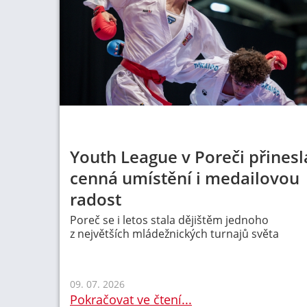
Youth League v Poreči přinesl
cenná umístění i medailovou
radost
Poreč se i letos stala dějištěm jednoho
z největších mládežnických turnajů světa
09. 07. 2026
Pokračovat ve čtení...