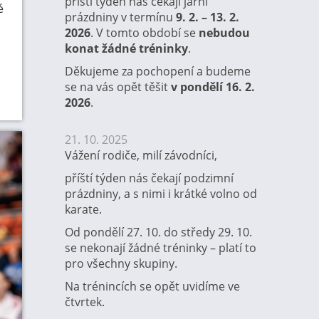
příští týden nás čekají jarní
é
prázdniny v termínu
9. 2. – 13. 2.
2026
. V tomto období se
nebudou
konat žádné tréninky
.
Děkujeme za pochopení a budeme
se na vás opět těšit
v pondělí 16. 2.
2026
.
21. 10. 2025
Vážení rodiče, milí závodníci,
příští týden nás čekají podzimní
prázdniny, a s nimi i krátké volno od
karate.
Od pondělí 27. 10. do středy 29. 10.
se nekonají žádné tréninky – platí to
pro všechny skupiny.
Na trénincích se opět uvidíme ve
čtvrtek.