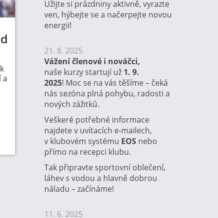
Užijte si prázdniny aktivně, vyrazte
ven, hýbejte se a načerpejte novou
energii!
ed
21. 8. 2025
Vážení členové i nováčci,
ík
naše kurzy startují už
1. 9.
 a
2025
! Moc se na vás těšíme – čeká
nás sezóna plná pohybu, radosti a
nových zážitků.
Veškeré potřebné informace
najdete v uvítacích e-mailech,
v klubovém systému
EOS
nebo
přímo na recepci klubu.
Tak připravte sportovní oblečení,
láhev s vodou a hlavně dobrou
náladu – začínáme!
11. 6. 2025