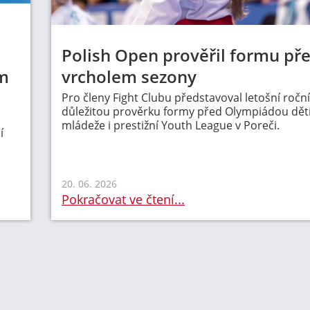
Polish Open prověřil formu př
m
vrcholem sezony
Pro členy Fight Clubu představoval letošní ročn
důležitou prověrku formy před Olympiádou dětí
mládeže i prestižní Youth League v Poreči.
í
20. 06. 2026
Pokračovat ve čtení...