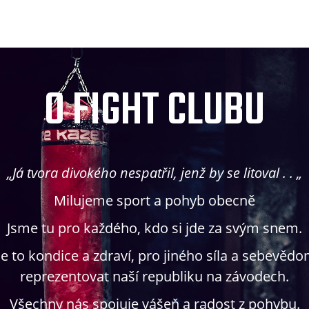
O FIGHT CLUBU
„Já tvora divokého nespatřil, jenž by se litoval . . „
Milujeme sport a pohyb obecně
Jsme tu pro každého, kdo si jde za svým snem.
e to kondice a zdraví, pro jiného síla a sebevědom
reprezentovat naší republiku na závodech.
Všechny nás spojuje vášeň a radost z pohybu.