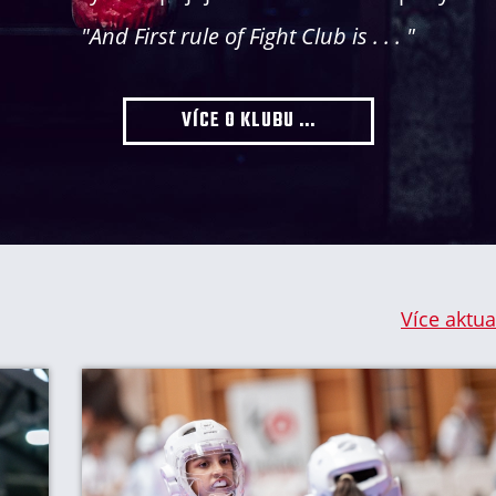
"And First rule of Fight Club is . . . "
VÍCE O KLUBU ...
Více aktual