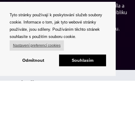
Pro někoho je to kondice a zdraví, pro jiného síla a
sebevědomí, další chce reprezentovat naší republiku
Tyto stránky používají k poskytování služeb soubory
na závodech.
cookie. Informace o tom, jak tyto webové stránky
Všechny nás spojuje vášeň a radost z pohybu.
používáte, jsou sdíleny. Používáním těchto stránek
souhlasíte s použitím souboru cookie.
"And First rule of Fight Club is . . . "
Nastavení preferencí cookies
VÍCE O KLUBU ...
Odmítnout
Souhlasím
AKTUÁLNĚ
Více aktualit...
Youth League v Poreči
přinesla cenná
umístění i medailovou
radost
09. 07. 2026
Pokračovat ve čtení...