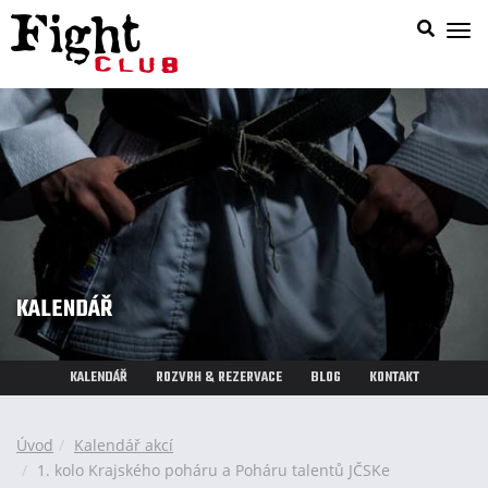
Zob
nab
KALENDÁŘ
KALENDÁŘ
ROZVRH & REZERVACE
BLOG
KONTAKT
Úvod
Kalendář akcí
1. kolo Krajského poháru a Poháru talentů JČSKe