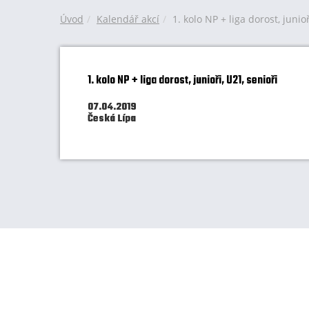
Úvod
Kalendář akcí
1. kolo NP + liga dorost, junioř
1. kolo NP + liga dorost, junioři, U21, senioři
07.04.2019
Česká Lípa