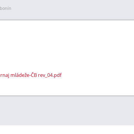
ebonín
naj mládeže-ČB rev_04.pdf