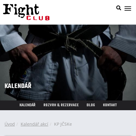
Zob
nab
KALENDÁŘ
KALENDÁŘ
ROZVRH & REZERVACE
BLOG
KONTAKT
Úvod
Kalendář akcí
KP JČSKe