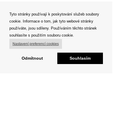
Tyto stránky používají k poskytování služeb soubory
cookie. Informace o tom, jak tyto webové stránky
používáte, jsou sdíleny. Používáním těchto stránek
souhlasíte s použitím souboru cookie.
Nastavení preferencí cookies
Odmítnout
Souhlasím
O FIGHT CLUBU
„Já tvora divokého nespatřil, jenž by se litoval . . „
Milujeme sport a pohyb obecně
Jsme tu pro každého, kdo si jde za svým snem.