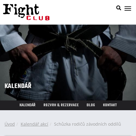
Zob
nab
KALENDÁŘ
KALENDÁŘ
ROZVRH & REZERVACE
BLOG
KONTAKT
Úvod
Kalendář akcí
Schůzka rodičů závodních oddílů