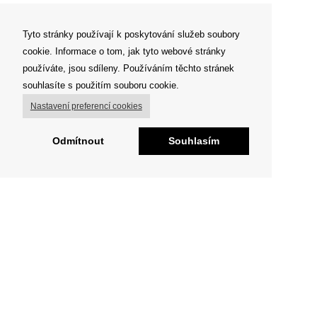
Tyto stránky používají k poskytování služeb soubory
cookie. Informace o tom, jak tyto webové stránky
používáte, jsou sdíleny. Používáním těchto stránek
souhlasíte s použitím souboru cookie.
Nastavení preferencí cookies
Odmítnout
Souhlasím
O FIGHT CLUBU
„Já tvora divokého nespatřil, jenž by se litoval . . „
Milujeme sport a pohyb obecně
Jsme tu pro každého, kdo si jde za svým snem.