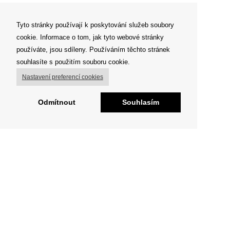
Tyto stránky používají k poskytování služeb soubory
cookie. Informace o tom, jak tyto webové stránky
používáte, jsou sdíleny. Používáním těchto stránek
souhlasíte s použitím souboru cookie.
Nastavení preferencí cookies
Odmítnout
Souhlasím
O FIGHT CLUBU
„Já tvora divokého nespatřil, jenž by se litoval . . „
Milujeme sport a pohyb obecně
Jsme tu pro každého, kdo si jde za svým snem.