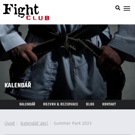
Zob
nab
KALENDÁŘ
KALENDÁŘ
ROZVRH & REZERVACE
BLOG
KONTAKT
Úvod
Kalendář akcí
Summer Park 2023