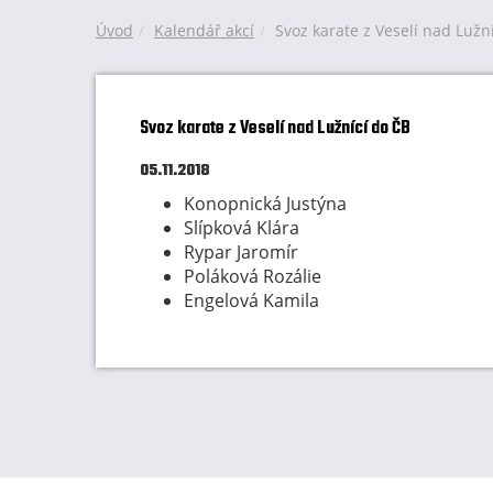
Úvod
Kalendář akcí
Svoz karate z Veselí nad Lužn
Svoz karate z Veselí nad Lužnící do ČB
05.11.2018
Konopnická Justýna
Slípková Klára
Rypar Jaromír
Poláková Rozálie
Engelová Kamila