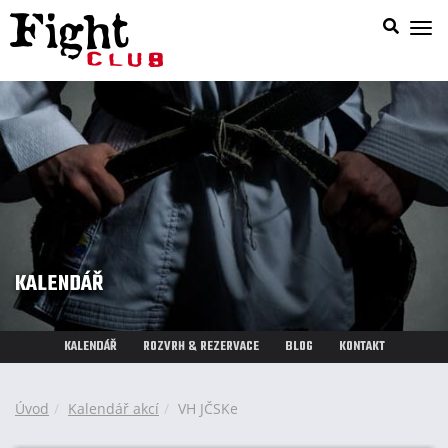
Zob
nab
KALENDÁŘ
KALENDÁŘ
ROZVRH & REZERVACE
BLOG
KONTAKT
Úvod
Kalendář akcí
VH JČSKe