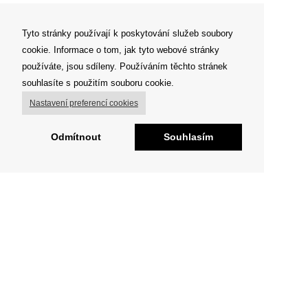
Tyto stránky používají k poskytování služeb soubory
cookie. Informace o tom, jak tyto webové stránky
používáte, jsou sdíleny. Používáním těchto stránek
souhlasíte s použitím souboru cookie.
Nastavení preferencí cookies
Odmítnout
Souhlasím
O FIGHT CLUBU
„Já tvora divokého nespatřil, jenž by se litoval . . „
Milujeme sport a pohyb obecně
Jsme tu pro každého, kdo si jde za svým snem.