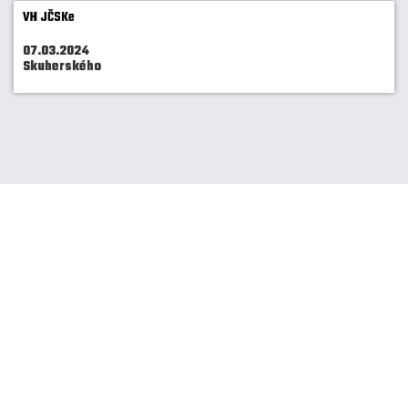
VH JČSKe
07.03.2024
Skuherského