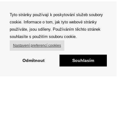
Tyto stránky používají k poskytování služeb soubory
cookie. Informace o tom, jak tyto webové stránky
používáte, jsou sdíleny. Používáním těchto stránek
souhlasíte s použitím souboru cookie.
Nastavení preferencí cookies
Odmítnout
Souhlasím
O FIGHT CLUBU
„Já tvora divokého nespatřil, jenž by se litoval . . „
Milujeme sport a pohyb obecně
Jsme tu pro každého, kdo si jde za svým snem.