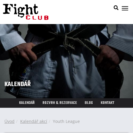
Zob
nab
KALENDÁŘ
KALENDÁŘ
ROZVRH & REZERVACE
BLOG
KONTAKT
Úvod
Kalendář akcí
Youth League