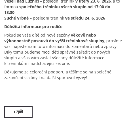
Veselí nad Lužnicí
– poslední trénink
v úterý 23. 6. 2026
, a to
formou
společného tréninku všech skupin od 17:00 do
18:30
.
Suché Vrbné
– poslední trénink
ve středu 24. 6. 2026
Důležitá informace pro rodiče
Pokud se vaše dítě od nové sezóny
věkově nebo
výkonnostně posouvá do vyšší tréninkové skupiny
, prosíme
vás, napište nám tuto informaci do komentářů nebo zprávy.
Díky tomu budeme moci děti správně zařadit do nových
skupin a včas vám zaslat všechny důležité informace
k tréninkům i nadcházející sezóně.
Děkujeme za celoroční podporu a těšíme se na společné
zakončení sezóny i na další sportovní výzvy!
zpět