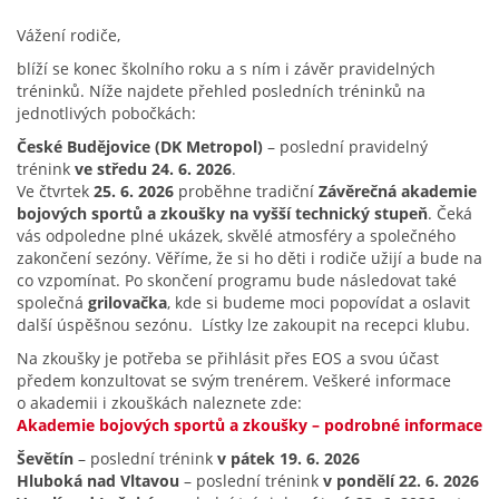
Vážení rodiče,
blíží se konec školního roku a s ním i závěr pravidelných
tréninků. Níže najdete přehled posledních tréninků na
jednotlivých pobočkách:
České Budějovice (DK Metropol)
– poslední pravidelný
trénink
ve středu 24. 6. 2026
.
Ve čtvrtek
25. 6. 2026
proběhne tradiční
Závěrečná akademie
bojových sportů a zkoušky na vyšší technický stupeň
. Čeká
vás odpoledne plné ukázek, skvělé atmosféry a společného
zakončení sezóny. Věříme, že si ho děti i rodiče užijí a bude na
co vzpomínat. Po skončení programu bude následovat také
společná
grilovačka
, kde si budeme moci popovídat a oslavit
další úspěšnou sezónu. Lístky lze zakoupit na recepci klubu.
Na zkoušky je potřeba se přihlásit přes EOS a svou účast
předem konzultovat se svým trenérem. Veškeré informace
o akademii i zkouškách naleznete zde:
Akademie bojových sportů a zkoušky – podrobné informace
Ševětín
– poslední trénink
v pátek 19. 6. 2026
Hluboká nad Vltavou
– poslední trénink
v pondělí 22. 6. 2026