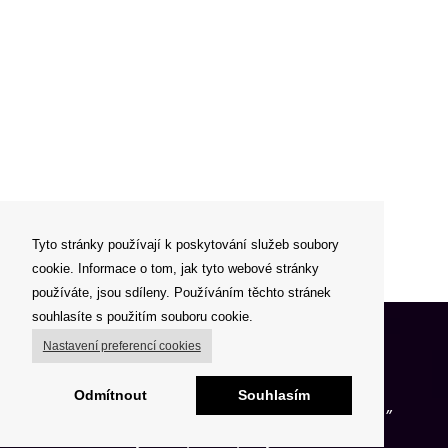
Tyto stránky používají k poskytování služeb soubory
cookie. Informace o tom, jak tyto webové stránky
používáte, jsou sdíleny. Používáním těchto stránek
souhlasíte s použitím souboru cookie.
O FIGHT CLUBU
Nastavení preferencí cookies
Odmítnout
Souhlasím
„Já tvora divokého nespatřil, jenž by se litoval . . „
Milujeme sport a pohyb obecně