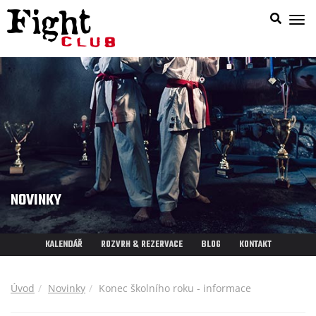
Zob
nab
NOVINKY
KALENDÁŘ
ROZVRH & REZERVACE
BLOG
KONTAKT
Úvod
Novinky
Konec školního roku - informace