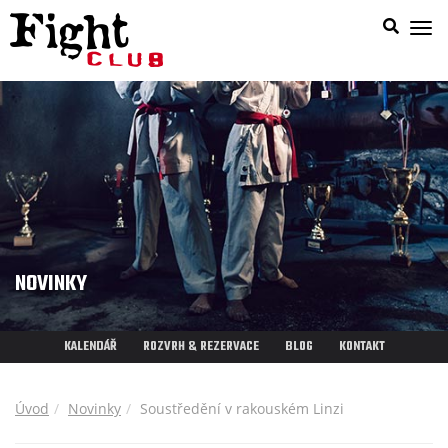
Zob
nab
NOVINKY
KALENDÁŘ
ROZVRH & REZERVACE
BLOG
KONTAKT
Úvod
Novinky
Soustředění v rakouském Linzi